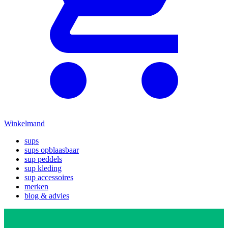
Winkelmand
sups
sups opblaasbaar
sup peddels
sup kleding
sup accessoires
merken
blog & advies