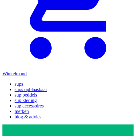
Winkelmand
sups
sups opblaasbaar
sup peddels
sup kleding
sup accessoires
merken
blog & advies