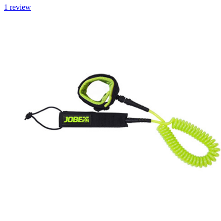
1
review