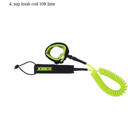
sup leash coil 10ft lime