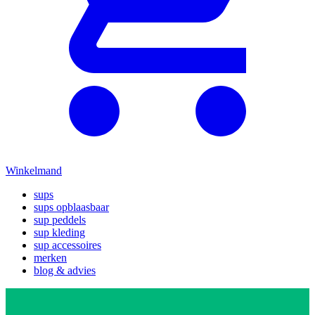
Winkelmand
sups
sups opblaasbaar
sup peddels
sup kleding
sup accessoires
merken
blog & advies