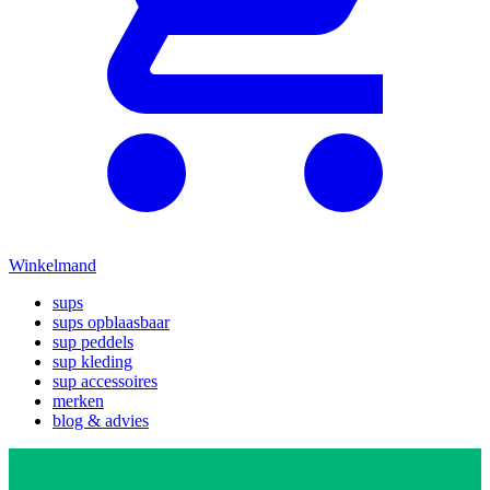
Winkelmand
sups
sups opblaasbaar
sup peddels
sup kleding
sup accessoires
merken
blog & advies