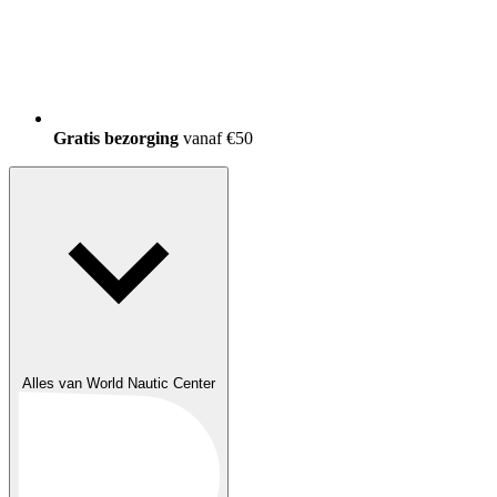
150.000+
tevreden klanten
Alles van World Nautic Center