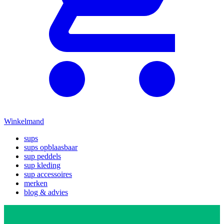
Winkelmand
sups
sups opblaasbaar
sup peddels
sup kleding
sup accessoires
merken
blog & advies