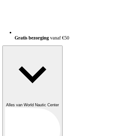
150.000+
tevreden klanten
Alles van World Nautic Center