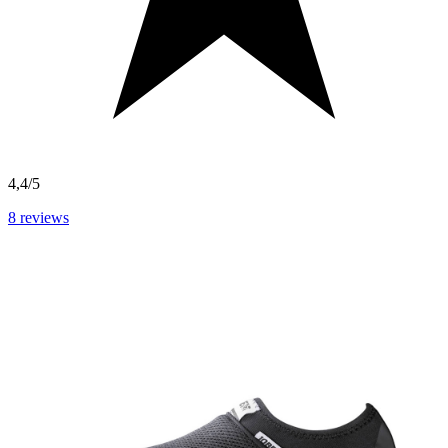
4,4/5
8
reviews