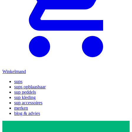
Winkelmand
sups
sups opblaasbaar
sup peddels
sup kleding
sup accessoires
merken
blog & advies