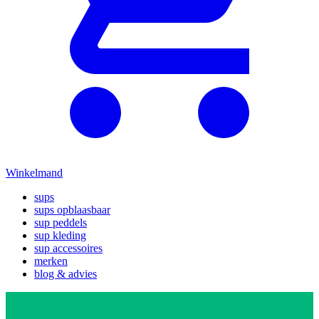
Winkelmand
sups
sups opblaasbaar
sup peddels
sup kleding
sup accessoires
merken
blog & advies