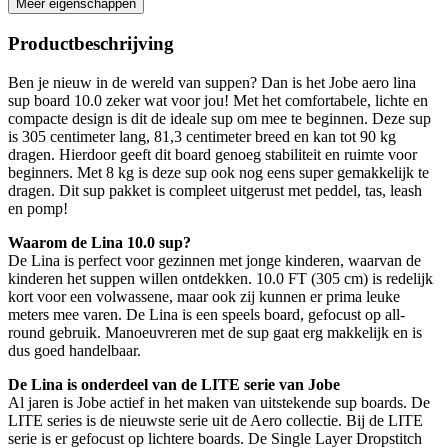
Meer eigenschappen
Productbeschrijving
Ben je nieuw in de wereld van suppen? Dan is het Jobe aero lina
sup board 10.0 zeker wat voor jou! Met het comfortabele, lichte en
compacte design is dit de ideale sup om mee te beginnen. Deze sup
is 305 centimeter lang, 81,3 centimeter breed en kan tot 90 kg
dragen. Hierdoor geeft dit board genoeg stabiliteit en ruimte voor
beginners. Met 8 kg is deze sup ook nog eens super gemakkelijk te
dragen. Dit sup pakket is compleet uitgerust met peddel, tas, leash
en pomp!
Waarom de Lina 10.0 sup?
De Lina is perfect voor gezinnen met jonge kinderen, waarvan de
kinderen het suppen willen ontdekken. 10.0 FT (305 cm) is redelijk
kort voor een volwassene, maar ook zij kunnen er prima leuke
meters mee varen. De Lina is een speels board, gefocust op all-
round gebruik. Manoeuvreren met de sup gaat erg makkelijk en is
dus goed handelbaar.
De Lina is onderdeel van de LITE serie van Jobe
Al jaren is Jobe actief in het maken van uitstekende sup boards. De
LITE series is de nieuwste serie uit de Aero collectie. Bij de LITE
serie is er gefocust op lichtere boards. De Single Layer Dropstitch