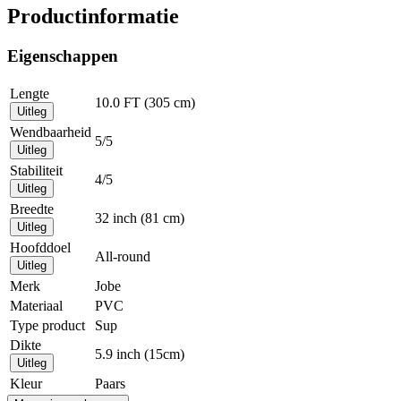
Productinformatie
Eigenschappen
Lengte
10.0 FT (305 cm)
Uitleg
Wendbaarheid
5/5
Uitleg
Stabiliteit
4/5
Uitleg
Breedte
32 inch (81 cm)
Uitleg
Hoofddoel
All-round
Uitleg
Merk
Jobe
Materiaal
PVC
Type product
Sup
Dikte
5.9 inch (15cm)
Uitleg
Kleur
Paars