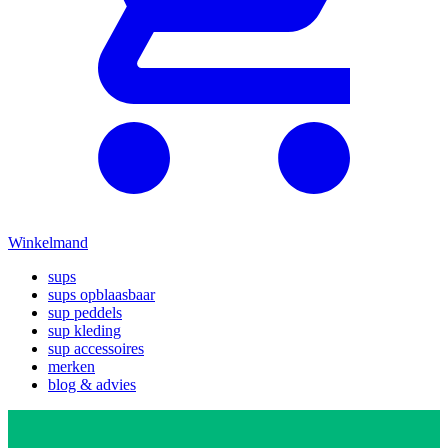
Winkelmand
sups
sups opblaasbaar
sup peddels
sup kleding
sup accessoires
merken
blog & advies