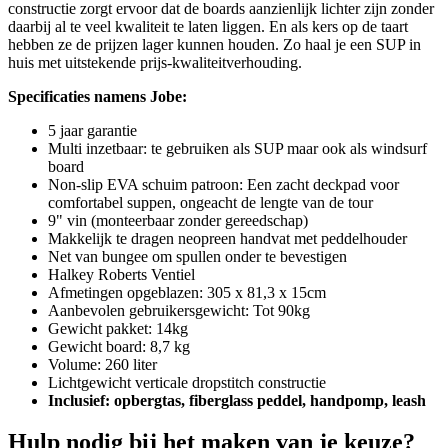
constructie zorgt ervoor dat de boards aanzienlijk lichter zijn zonder
daarbij al te veel kwaliteit te laten liggen. En als kers op de taart
hebben ze de prijzen lager kunnen houden. Zo haal je een SUP in
huis met uitstekende prijs-kwaliteitverhouding.
Specificaties namens Jobe:
5 jaar garantie
Multi inzetbaar: te gebruiken als SUP maar ook als windsurf
board
Non-slip EVA schuim patroon: Een zacht deckpad voor
comfortabel suppen, ongeacht de lengte van de tour
9" vin (monteerbaar zonder gereedschap)
Makkelijk te dragen neopreen handvat met peddelhouder
Net van bungee om spullen onder te bevestigen
Halkey Roberts Ventiel
Afmetingen opgeblazen: 305 x 81,3 x 15cm
Aanbevolen gebruikersgewicht: Tot 90kg
Gewicht pakket: 14kg
Gewicht board: 8,7 kg
Volume: 260 liter
Lichtgewicht verticale dropstitch constructie
Inclusief: opbergtas, fiberglass peddel, handpomp, leash
Hulp nodig bij het maken van je keuze?