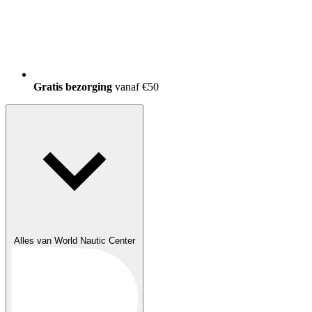
150.000+
tevreden klanten
Alles van World Nautic Center