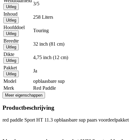
Wendbaarheid
3/5
Uitleg
Inhoud
258 Liters
Uitleg
Hoofddoel
Touring
Uitleg
Breedte
32 inch (81 cm)
Uitleg
Dikte
4,75 inch (12 cm)
Uitleg
Pakket
Ja
Uitleg
Model
opblaasbare sup
Merk
Red Paddle
Meer eigenschappen
Productbeschrijving
red paddle Sport HT 11.3 opblaasbare sup paars voordeelpakket