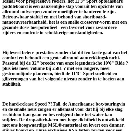
Ideaal voor progressieve roeiers, het 11'3'' Sport opblaasbare
paddleboard is een aanzienlijke stap vooruit ten opzichte van
allround ontwerpen zonder moeilijker te hanteren te zijn.
Betrouwbaar stabiel en met behoud van shortboard-
manoeuvreerbaarheid, het is een snelle crossover-vorm met een
gezonde dosis toerpotentieel - een favoriet voor zwaardere
rijders en controle in schokkerige omstandigheden.
Hij levert betere prestaties zonder dat dit ten koste gaat van het
comfort en behoudt een grote allround aantrekkingskracht.
Passend bij de 32" breedte van onze legendarische 10'6" Ride ?
plus iets meer volume bij 258L ? met een langere, meer
gestroomlijnde planvorm, biedt de 11'3" Sport snelheid en
glijvermogen van het volgende niveau zonder in te boeten aan
stabiliteit.
De hard-release Speed ??Tail, de Amerikaanse box-touringvin
en de smalle neus zorgen er allemaal voor dat hij bij elke slag
rechtdoor kan gaan en bevredigend door het water kan
snijden. De drop-stitch-kern met hoge dichtheid is ontwikkeld
met ons hoogwaardige MSL®-materiaal en levert een dunner,
stijver board op. Onze exclusieve RSS-latten zorgen voor een