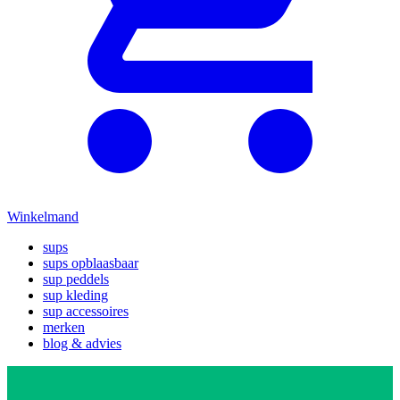
Winkelmand
sups
sups opblaasbaar
sup peddels
sup kleding
sup accessoires
merken
blog & advies