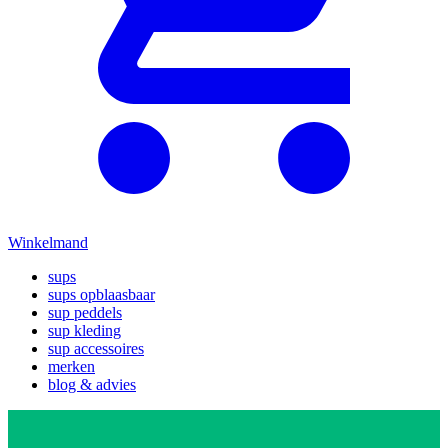
Winkelmand
sups
sups opblaasbaar
sup peddels
sup kleding
sup accessoires
merken
blog & advies