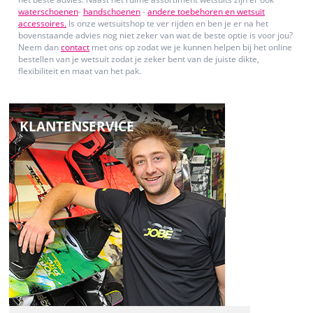
waterschoenen
-
handschoenen
-
andere toebehoren en wetsuit
accessoires.
Is onze wetsuitshop te ver rijden en ben je er na het
bovenstaande advies nog niet zeker van wat de beste optie is voor jou?
Neem dan
contact
met ons op zodat we je kunnen helpen bij het online
bestellen van je wetsuit zodat je zeker bent van de juiste dikte,
flexibiliteit en maat van het pak.
KLANTENSERVICE