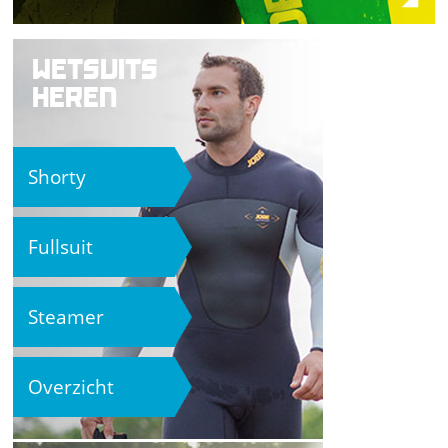
WETSUITS
HEREN
Shorty
Fullsuit
Steamer
Overzicht