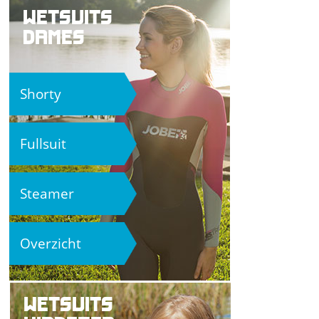
WETSUITS
DAMES
Shorty
Fullsuit
Steamer
Overzicht
WETSUITS