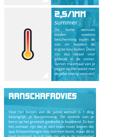
2,5/1MM
summer
De korte wetsuits
bieden sowieso
bescherming tegen de
zon en houden de
ergste kou buiten. Deze
zijn dus ideaal voor
gebruik in de zomer.
Geniet maximaal van je
dagen op het water met
de Jobe shorty wetsuits!
AANSCHAFADVIES
Voor het kiezen van de juiste wetsuit is 1 ding
belangrijk, je borstomvang. De omtrek van je
borst op het grootste gedeelte is bepalend. Zo kan
het zomaar zijn dat je een maat moet kiezen die
qua lichaamslengte niet overeen komt, maar dit is
heel normaal. Je zult zien dat, als je de maattabel