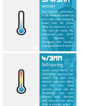
5/4/3MM
winter
Een wetsuit gebruiken
in de wintermaanden is
voor vele een uitdaging
maar met de juiste
dikte en pasvorm is er
niks aan de hand. Wij
adviseren een 5/4/3
mm steamer of
droogpak, die houden
je gegarandeerd warm!
4/3MM
fall/spring
Lente en/of Herfst en
toch lekker warm in het
water? Pak dan een
wetsuit met een dikte
van 4/3 mm. Veel
warmte, maar ook de
flexibiliteit van een
dunner pak. Kortom
een wetsuit met deze
dikte is sowieso goed!