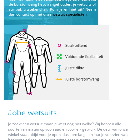
de borstomvang hebt aangehouden, je wetsuits of
surfpak uitstekend zit. Kom je er niet uit? Neem
dan contact op met onze
wetsuit specialisten.
Jobe wetsuits
Je zoekt een wetsuit maar je weet nog niet welke? Wij hebben alle
soorten en maten op voorraad en voor elk gebruik. De deur van onze
winkel staat altijd voor je open, dus kom langs en laat je voorzien van
het beste advies. Naast het ruime assortiment wetsuits zijn er ook